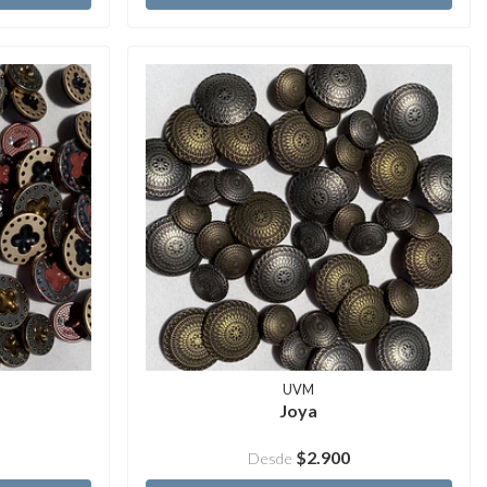
UVM
Joya
$2.900
Desde