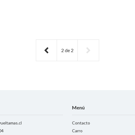
2
de
2
Menú
ueltamas.cl
Contacto
04
Carro