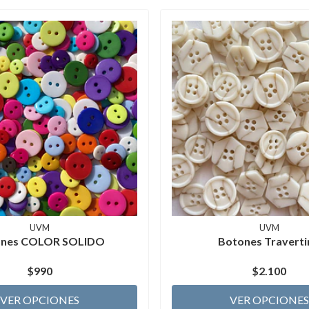
UVM
UVM
ones COLOR SOLIDO
Botones Traverti
$990
$2.100
VER OPCIONES
VER OPCIONES