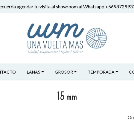
ecuerda agendar tu visita al showroom al Whatsapp +569872993
NTACTO
LANAS
GROSOR
TEMPORADA
C
15 mm
Ord