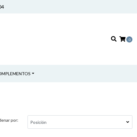
04
0
OMPLEMENTOS
enar por: