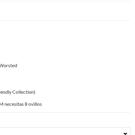
t Worsted
iendly Collection)
M necesitas 8 ovillos