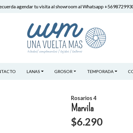
ecuerda agendar tu visita al showroom al Whatsapp +569872993
NTACTO
LANAS
GROSOR
TEMPORADA
C
Rosarios 4
Marvila
$6.290