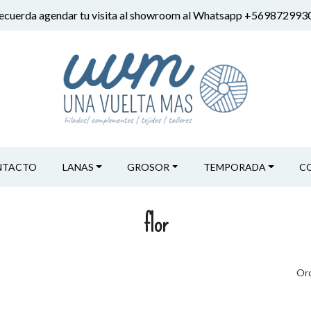
ecuerda agendar tu visita al showroom al Whatsapp +569872993
NTACTO
LANAS
GROSOR
TEMPORADA
C
flor
Ord