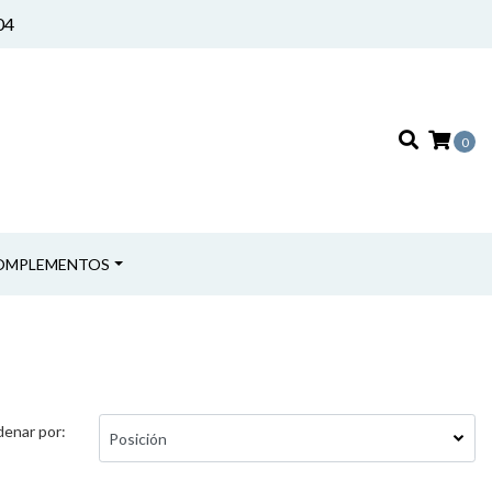
04
0
OMPLEMENTOS
enar por: