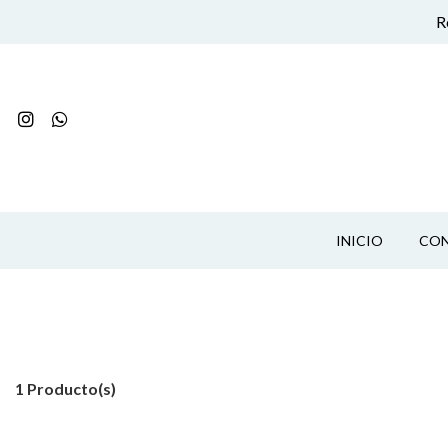
R
INICIO
CO
1 Producto(s)