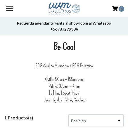
0
Recuerda agendar tu visita al showroom al Whatsapp
+56987299304
Be Cool
50% Acrílico Microfibra / 50% Poliamida
Ovillo: 50grs = 155metros
Palillo: 3.5mm - 4mm
[2] Fino | Sport, Baby
Usos: Tejido a Palillo, Crochet
1 Producto(s)