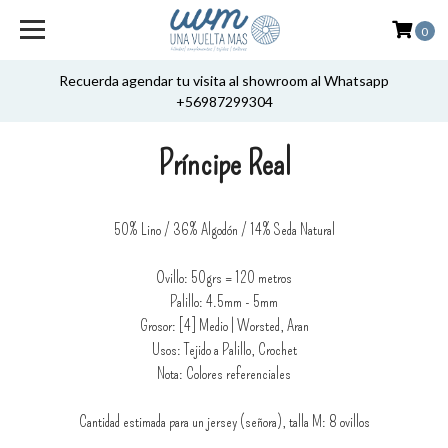
0
Recuerda agendar tu visita al showroom al Whatsapp
+56987299304
Príncipe Real
50% Lino / 36% Algodón / 14% Seda Natural
Ovillo: 50grs = 120 metros
Palillo: 4.5mm - 5mm
Grosor: [4] Medio | Worsted, Aran
Usos: Tejido a Palillo, Crochet
Nota: Colores referenciales
Cantidad estimada para un jersey (señora), talla M: 8 ovillos